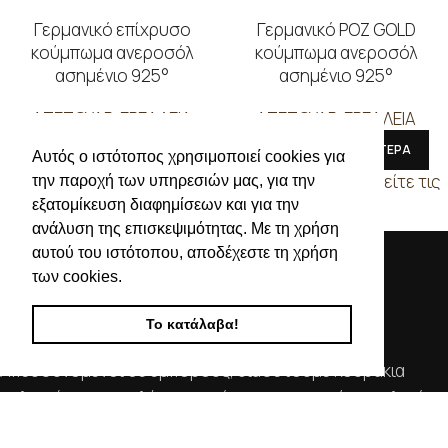
Γερμανικό επίχρυσο
Γερμανικό ΡΟΖ GOLD
κούμπωμα ανεροσόλ
κούμπωμα ανεροσόλ
ασημένιο 925°
ασημένιο 925°
ΑΞΕΣΟΥΑΡ-ΕΡΓΑΛΕΙΑ
ΑΞΕΣΟΥΑΡ-ΕΡΓΑΛΕΙΑ
ΔΙΑΒΑΣΤΕ ΠΕΡΙΣΣΟΤΕΡΑ
ΔΙΑΒΑΣΤΕ ΠΕΡΙΣΣΟΤΕΡΑ
Αυτός ο ιστότοπος χρησιμοποιεί cookies για
Συνδεθείτε για να δείτε τις
Συνδεθείτε για να δείτε τις
την παροχή των υπηρεσιών μας, για την
τιμές
τιμές
εξατομίκευση διαφημίσεων και για την
ανάλυση της επισκεψιμότητας. Με τη χρήση
αυτού του ιστότοπου, αποδέχεστε τη χρήση
των cookies.
Το κατάλαβα!
Απευθυνόμενοι σε εμπόρους, διαθέτουμε λουράκια
ρολογιών, μπρασελέ, μπαταρίες, μηχανισμούς ωρολογίων
& εργαλεία αρίστης ποιότητας. Η αξιοπιστία & η συνέπεια