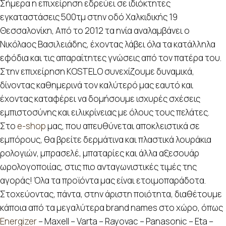
Σήμερα η επιχείρηση εδρεύει σε ιδιόκτητες
εγκαταστάσεις 500τμ στην οδό Χαλκιδικής 19
Θεσσαλονίκη, Από το 2012 τα ηνία αναλαμβάνει ο
Νικόλαος Βασιλειάδης, έχοντας λάβει όλα τα κατάλληλα
εφόδια και τις απαραίτητες γνώσεις από τον πατέρα του.
Στην επιχείρηση KOSTELO συνεχίζουμε δυναμικά,
δίνοντας καθημερινά τον καλύτερό μας εαυτό και
έχοντας καταφέρει να δομήσουμε ισχυρές σχέσεις
εμπιστοσύνης και ειλικρίνειας με όλους τους πελάτες.
Στο
e-shop
μας, που απευθύνεται αποκλειστικά σε
εμπόρους, θα βρείτε δερμάτινα και πλαστικά λουράκια
ρολογιών, μπρασελέ, μπαταρίες και άλλα αξεσουάρ
ωρολογοποιίας, στις πιο ανταγωνιστικές τιμές της
αγοράς! Όλα τα προϊόντα μας είναι ετοιμοπαράδοτα.
Στοχεύοντας, πάντα, στην άριστη ποιότητα, διαθέτουμε
κάποια από τα μεγαλύτερα brand names στο χώρο, όπως
Energizer
– Maxell – Varta – Rayovac – Panasonic – Eta –