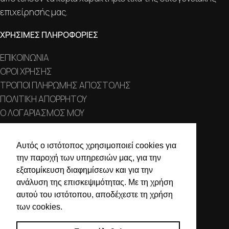
επιχείρησής μας.
ΧΡΗΣΙΜΕΣ ΠΛΗΡΟΦΟΡΙΕΣ
ΕΠΙΚΟΙΝΩΝΙΑ
ΟΡΟΙ ΧΡΗΣΗΣ
ΤΡΟΠΟΙ ΠΛΗΡΩΜΗΣ ΑΠΟΣΤΟΛΗΣ
ΠΟΛΙΤΙΚΗ ΑΠΟΡΡΗΤΟΥ
Ο ΛΟΓΑΡΙΑΣΜΟΣ ΜΟΥ
ΣΤΟΙΧΕΙΑ ΕΠΙΚΟΙΝΩΝΙΑΣ
Αυτός ο ιστότοπος χρησιμοποιεί cookies για
την παροχή των υπηρεσιών μας, για την
Χαλκιδικής 19, 546 43,
εξατομίκευση διαφημίσεων και για την
Θεσσαλονίκη
ανάλυση της επισκεψιμότητας. Με τη χρήση
2310 839 188
αυτού του ιστότοπου, αποδέχεστε τη χρήση
των cookies.
2310 850 606