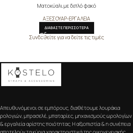
Ματοκύαλι με διπλό φακό
ΑΞΕΣΟΥΑΡ-ΕΡΓΑΛΕΙΑ
ΔΙΑΒΑΣΤΕ ΠΕΡΙΣΣΟΤΕΡΑ
Συνδεθείτε για να δείτε τις τιμές
Απευθυνόμενοι σε εμπόρους, διαθέτουμε λουράκια
ρολογιών, μπρασελέ, μπαταρίες, μηχανισμούς ωρολογίων
& εργαλεία αρίστης ποιότητας. Η αξιοπιστία & η συνέπεια
αποτελούν τα κύρια χαρακτηριστικά της οικογενειακής