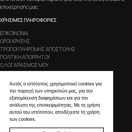
επιχείρησής μας.
ΧΡΗΣΙΜΕΣ ΠΛΗΡΟΦΟΡΙΕΣ
ΕΠΙΚΟΙΝΩΝΙΑ
ΟΡΟΙ ΧΡΗΣΗΣ
ΤΡΟΠΟΙ ΠΛΗΡΩΜΗΣ ΑΠΟΣΤΟΛΗΣ
ΠΟΛΙΤΙΚΗ ΑΠΟΡΡΗΤΟΥ
Ο ΛΟΓΑΡΙΑΣΜΟΣ ΜΟΥ
ΣΤΟΙΧΕΙΑ ΕΠΙΚΟΙΝΩΝΙΑΣ
Αυτός ο ιστότοπος χρησιμοποιεί cookies για
την παροχή των υπηρεσιών μας, για την
Χαλκιδικής 19, 546 43,
εξατομίκευση διαφημίσεων και για την
Θεσσαλονίκη
ανάλυση της επισκεψιμότητας. Με τη χρήση
2310 839 188
αυτού του ιστότοπου, αποδέχεστε τη χρήση
των cookies.
2310 850 606