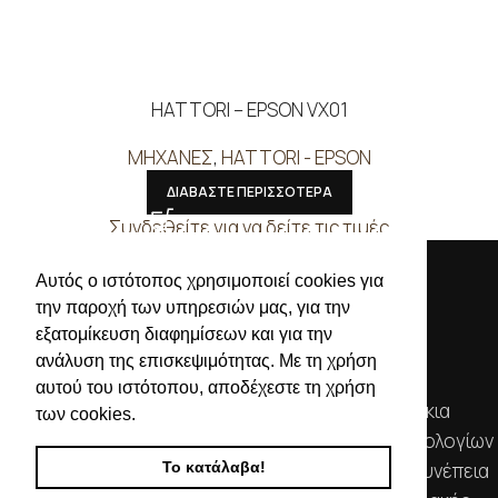
HATTORI – EPSON VX01
ΜΗΧΑΝΕΣ
,
HATTORI - EPSON
ΔΙΑΒΑΣΤΕ ΠΕΡΙΣΣΟΤΕΡΑ
Συνδεθείτε για να δείτε τις τιμές
Αυτός ο ιστότοπος χρησιμοποιεί cookies για
την παροχή των υπηρεσιών μας, για την
εξατομίκευση διαφημίσεων και για την
ανάλυση της επισκεψιμότητας. Με τη χρήση
αυτού του ιστότοπου, αποδέχεστε τη χρήση
Απευθυνόμενοι σε εμπόρους, διαθέτουμε λουράκια
των cookies.
ρολογιών, μπρασελέ, μπαταρίες, μηχανισμούς ωρολογίων
Το κατάλαβα!
& εργαλεία αρίστης ποιότητας. Η αξιοπιστία & η συνέπεια