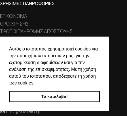
ΧΡΗΣΙΜΕΣ ΠΛΗΡΟΦΟΡΙΕΣ
ΕΠΙΚΟΙΝΩΝΙΑ
ΟΡΟΙ ΧΡΗΣΗΣ
ΤΡΟΠΟΙ ΠΛΗΡΩΜΗΣ ΑΠΟΣΤΟΛΗΣ
ΠΟΛΙΤΙΚΗ ΑΠΟΡΡΗΤΟΥ
Ο ΛΟΓΑΡΙΑΣΜΟΣ ΜΟΥ
Αυτός ο ιστότοπος χρησιμοποιεί cookies για
την παροχή των υπηρεσιών μας, για την
ΣΤΟΙΧΕΙΑ ΕΠΙΚΟΙΝΩΝΙΑΣ
εξατομίκευση διαφημίσεων και για την
ανάλυση της επισκεψιμότητας. Με τη χρήση
Χαλκιδικής 19, 546 43,
αυτού του ιστότοπου, αποδέχεστε τη χρήση
Θεσσαλονίκη
των cookies.
2310 839 188
Το κατάλαβα!
2310 850 606
info@kostelo.gr